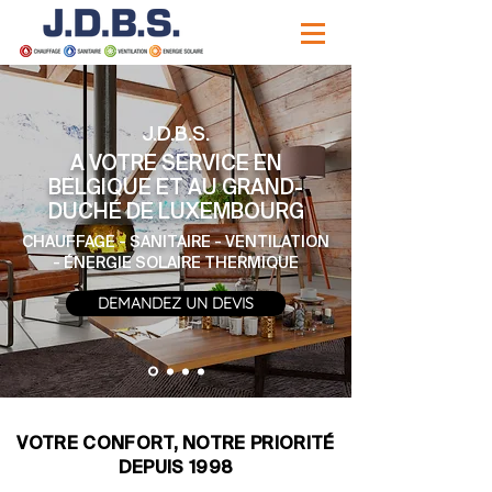
J.D.B.S.
A VOTRE SERVICE EN
BELGIQUE ET AU GRAND-
DUCHÉ DE LUXEMBOURG
CHAUFFAGE
-
SANITAIRE
-
VENTILATION
-
ÉNERGIE SOLAIRE THERMIQUE
DEMANDEZ UN DEVIS
VOTRE CONFORT, NOTRE PRIORITÉ
DEPUIS 1998